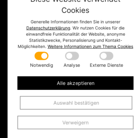
Während des Events läuft so dauerhaft
Kommunikation, auf beliebig vielen Ebenen. Das
Cookies
Beste: Man muss den Veranstaltungsraum nicht
Generelle Informationen finden Sie in unserer
verlassen, um sich kurz auszutauschen und
Datenschutzerklärung
. Wir nutzen Cookies für die
stört dabei auch nicht die anderen
einwandfreie Funktionalität der Website, anonyme
Teilnehmenden.
Statistikzwecke, Personalisierung und Kontakt-
Möglichkeiten.
Weitere Informationen zum Thema Cookies
Notwendig
Analyse
Externe Dienste
Mit dem Aufruf dieses Elements erklären Sie sich
Alle akzeptieren
einverstanden, dass Ihre Daten an externe
Dienste (https://vimeo.com/) übermittelt werden
Auswahl bestätigen
und dass Sie unsere
Datenschutzerklärung
gelesen haben.
Verweigern