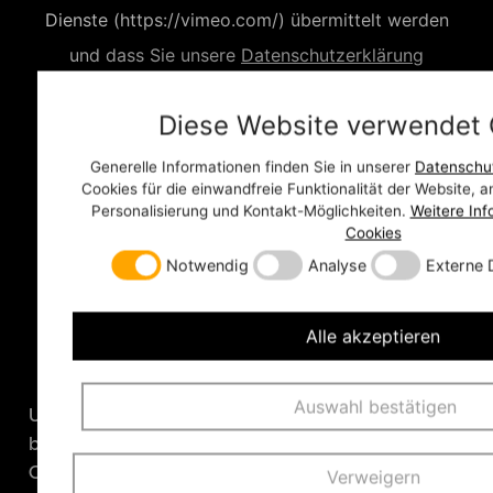
Dienste (https://vimeo.com/) übermittelt werden
und dass Sie unsere
Datenschutzerklärung
gelesen haben.
Diese Website verwendet 
Generelle Informationen finden Sie in unserer
Datenschut
Cookies für die einwandfreie Funktionalität der Website, 
Personalisierung und Kontakt-Möglichkeiten.
Weitere In
Cookies
Notwendig
Analyse
Externe 
Alle akzeptieren
Auswahl bestätigen
Unter anderem aus diesen Gründen vertrauen
bereits zahlreiche Unternehmen und
Organisationen helloStream. Gerade solche, die
Verweigern