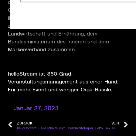
die höchsten Sicherheitsstandards an
Organisation, Durchführung und Auswertung
Welche Cookies nutzen wir?
ihrer (Online-)Events anlegen. So arbeiten wir
zum Beispiel mit dem Bundesamt für
Landwirtschaft und Ernährung, dem
Bundesministerium des Inneren und dem
Markenverband zusammen.
helloStream ist 360-Grad-
Veranstaltungsmanagement aus einer Hand.
Für mehr Event und weniger Orga-Hassle.
Januar 27, 2023
ZURÜCK
VOR
helloContent – alle Inhalte immer zur Hand mit helloStream
helloWhitePaper: Let’s Talk about Hubs 3/3