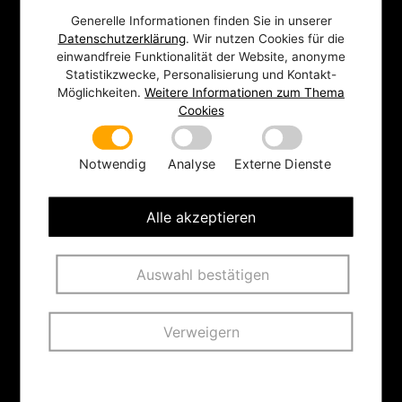
Generelle Informationen finden Sie in unserer
Datenschutzerklärung
. Wir nutzen Cookies für die
einwandfreie Funktionalität der Website, anonyme
Statistikzwecke, Personalisierung und Kontakt-
Möglichkeiten.
Weitere Informationen zum Thema
Cookies
Notwendig
Analyse
Externe Dienste
Alle akzeptieren
Auswahl bestätigen
Zusammen mit der Bundesanstalt für
Landwirtschaft und Ernährung (BLE) haben wir
Verweigern
zwischen Dezember 2021 und Juni 2022 den
Dialog für Ernährungssysteme durchgeführt.
Über 1.600 Menschen haben in diesem
Welche Cookies nutzen wir?